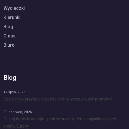
Wycieczki
Kierunki
Blog
O nas
Biuro
Blog
17 lipca, 2026
Czy warto korzystać przed rejsem z wyszukiwarki promów?
30 czerwca, 2026
Odkryj fiordy Norwegii – podróż przez jeden z najpiękniejszych
krajów Europy