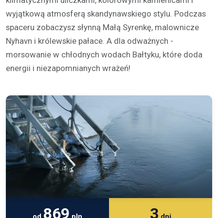
klimatycznymi uliczkami, kolorowymi kamienicami i
wyjątkową atmosferą skandynawskiego stylu. Podczas
spaceru zobaczysz słynną Małą Syrenkę, malownicze
Nyhavn i królewskie pałace. A dla odważnych -
morsowanie w chłodnych wodach Bałtyku, które doda
energii i niezapomnianych wrażeń!
869
3
od
pln
dni