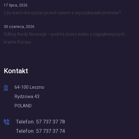
17 lipca, 2026
Czy warto korzystać przed rejsem z wyszukiwarki promów?
30 czerwca, 2026
Odkryj fiordy Norwegii – podróż przez jeden z najpiękniejszych
krajów Europy
Kontakt
64-100 Leszno
Rydzowa 43
POLAND
Telefon:
57 737 37 78
Telefon:
57 737 37 74