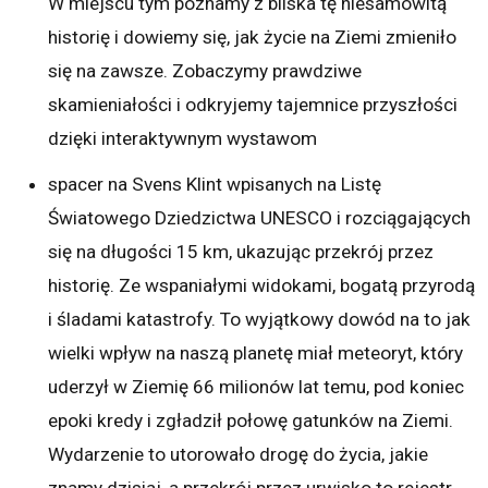
W miejscu tym poznamy z bliska tę niesamowitą
historię i dowiemy się, jak życie na Ziemi zmieniło
się na zawsze. Zobaczymy prawdziwe
skamieniałości i odkryjemy tajemnice przyszłości
dzięki interaktywnym wystawom
spacer na Svens Klint wpisanych na Listę
Światowego Dziedzictwa UNESCO i rozciągających
się na długości 15 km, ukazując przekrój przez
historię. Ze wspaniałymi widokami, bogatą przyrodą
i śladami katastrofy. To wyjątkowy dowód na to jak
wielki wpływ na naszą planetę miał meteoryt, który
uderzył w Ziemię 66 milionów lat temu, pod koniec
epoki kredy i zgładził połowę gatunków na Ziemi.
Wydarzenie to utorowało drogę do życia, jakie
znamy dzisiaj, a przekrój przez urwisko to rejestr