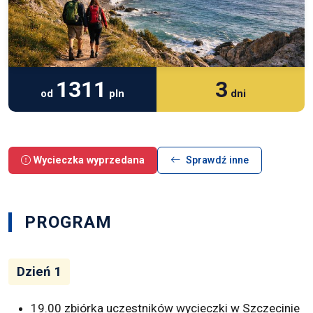
1311
3
od
pln
dni
Wycieczka wyprzedana
Sprawdź inne
PROGRAM
Dzień 1
19.00 zbiórka uczestników wycieczki w Szczecinie