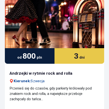
800
3
od
pln
dni
Andrzejki w rytmie rock and rolla
Kierunek:
Szwecja
Przenieś się do czasów, gdy parkiety królowały pod
znakiem rock and rolla, a największe przeboje
zachęcały do tańca...