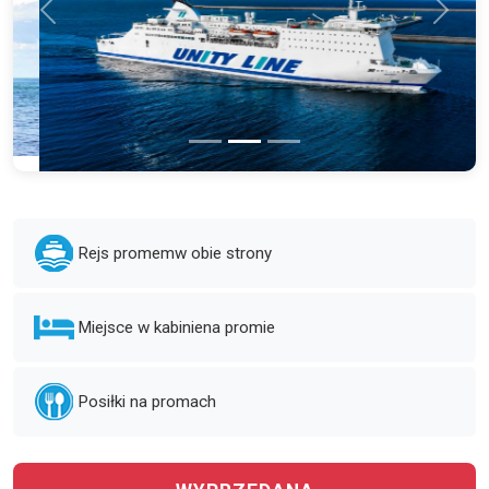
Poprzednie
Kolejn
Rejs promem
w obie strony
Miejsce w kabinie
na promie
Posiłki na promach